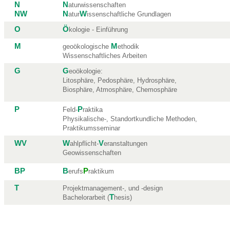
N
N
aturwissenschaften
NW
N
W
atur
issenschaftliche Grundlagen
O
Ö
kologie - Einführung
M
M
geoökologische
ethodik
Wissenschaftliches Arbeiten
G
G
eoökologie:
Litosphäre, Pedosphäre, Hydrosphäre,
Biosphäre, Atmosphäre, Chemosphäre
P
P
Feld-
raktika
Physikalische-, Standortkundliche Methoden,
Praktikumsseminar
WV
W
V
ahlpflicht-
eranstaltungen
Geowissenschaften
BP
B
P
erufs
raktikum
T
Projektmanagement-, und -design
T
Bachelorarbeit (
hesis)