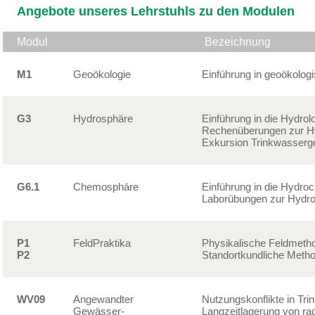
Angebote unseres Lehrstuhls zu den Modulen
Modul
Bezeichnung
M1
Geoökologie
Einführung in geoökolog
G3
Hydrosphäre
Einführung in die Hydrol
Rechenüberungen zur Hy
Exkursion Trinkwasser
G6.1
Chemosphäre
Einführung in die Hydro
Laborübungen zur Hydr
P1
FeldPraktika
Physikalische Feldmeth
P2
Standortkundliche Meth
WV09
Angewandter
Nutzungskonflikte in Tr
Gewässer-
Langzeitlagerung von rad