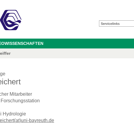
Servicelinks
GEOWISSENSCHAFTEN
eiffer
oge
ichert
cher Mitarbeiter
 Forschungsstation
i Hydrologie
reichert(at)uni-bayreuth.de